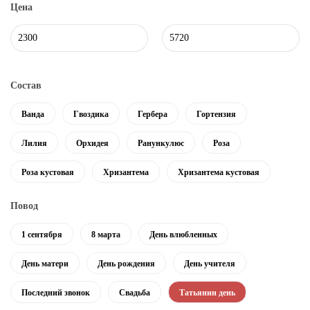
Цена
Состав
Ванда
Гвоздика
Гербера
Гортензия
Лилия
Орхидея
Ранункулюс
Роза
Роза кустовая
Хризантема
Хризантема кустовая
Повод
1 сентября
8 марта
День влюбленных
День матери
День рождения
День учителя
Последний звонок
Свадьба
Татьянин день