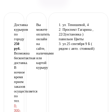
Доставка
Вы
1. ул. Тенишевой, 4
курьером
можете
2. Проспект Гагарина ,
по
оплатить
22/2(остановка )
городу
онлайн
павильон Цветы
250
на
3. ул.25 сентября 9 Б (
руб.
сайте,
рядом с авто. стоянкой)
Возможна
наличными
бесконтактная
или
доставка.
картой
В
курьеру
ночное
время
прием
заказов
осуществляется
по
тел.
8-
900-