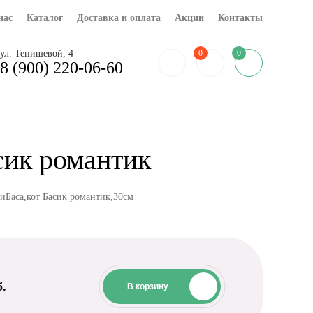
нас
Каталог
Доставка и оплата
Акции
Контакты
0
ул. Тенишевой, 4
0
8 (900) 220-06-60
сик романтик
иБаса,кот Басик романтик,30см
б.
В корзину