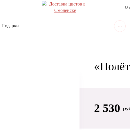
О 
Подарки
«Полёт
2 530
ру